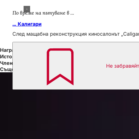
По време на пътуване в ...
... Калигари
След мащабна реконструкция киносалонът „Caligar
Награди и отличия
История на киното
Член на Europa Cinemas
Не забравяй
Също така е интересно