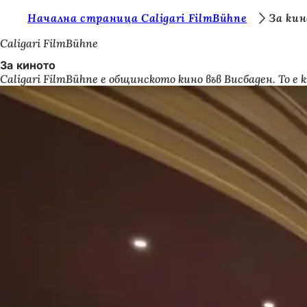
В
Начална страница Caligari FilmBühne
За ки
Преминаване към съдържанието
и
Caligari FilmBühne
е
За киното
Caligari FilmBühne е общинското кино във Висбаден. То 
с
т
е
т
у
к
: