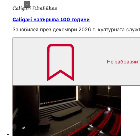
Caligari FilmBühne
Caligari навършва 100 години
За юбилея през декември 2026 г. културната служб
Не забравяй