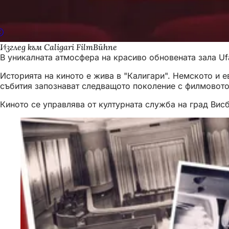
Изглед към Caligari FilmBühne
В уникалната атмосфера на красиво обновената зала Ufa
Историята на киното е жива в "Калигари". Немското и
събития запознават следващото поколение с филмовото
Киното се управлява от културната служба на град Вис