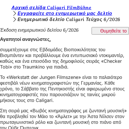
Β
Αρχική σελίδα Caligari FilmBühne
Μετάβαση στο περιεχόμενο
Εγγραφείτε στο ενημερωτικό μας δελτίο
ρ
Ενημερωτικό δελτίο Caligari Τεύχος 6/2026
ί
Έκδοση ενημερωτικού δελτίου 6/2026
Θυμηθείτε το
σ
Αγαπητοί αναγνώστες,
κ
συμμετέχουμε στις Εβδομάδες Βιοποικιλότητας του
ε
Βισμπάντεν και προβάλλουμε ένα εντυπωσιακό ντοκιμαντέρ,
καθώς και ένα επεισόδιο της δημοφιλούς σειράς «Checker
σ
Tobi» στο Traumkino για παιδιά.
τ
Το «Werkstatt der Jungen Filmszene» είναι το παλαιότερο
ε
φεστιβάλ νέων κινηματογραφιστών της Γερμανίας. Κάθε
ε
χρόνο, το Σάββατο της Πεντηκοστής είναι αφιερωμένο στους
κινηματογραφιστές που παρουσιάζουν τις ταινίες μικρού
δ
μήκους τους στο Caligari.
ώ
Στη σειρά μας «Βωβός κινηματογράφος με ζωντανή μουσική»
:
θα προβληθεί τον Μάιο το «Άμλετ» με την Άστα Νίλσεν στον
πρωταγωνιστικό ρόλο και ζωντανή μουσική στο πιάνο από
τον Ούβε Όμπεργκ.