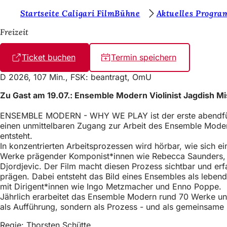
S
Startseite Caligari FilmBühne
Aktuelles Progra
Inhalt anspringen
i
Freizeit
e
Ticket buchen
(
Termin speichern
b
Ö
e
D 2026, 107 Min., FSK: beantragt, OmU
f
f
f
Zu Gast am 19.07.: Ensemble Modern Violinist Jagdish M
n
i
e
ENSEMBLE MODERN - WHY WE PLAY ist der erste abendfülle
t
n
einen unmittelbaren Zugang zur Arbeit des Ensemble Modern
i
entsteht.
n
d
In konzentrierten Arbeitsprozessen wird hörbar, wie sich
e
e
Werke prägender Komponist*innen wie Rebecca Saunders, H
i
Djordjevic. Der Film macht diesen Prozess sichtbar und erfa
n
n
prägen. Dabei entsteht das Bild eines Ensembles als lebend
e
s
mit Dirigent*innen wie Ingo Metzmacher und Enno Poppe.
m
Jährlich erarbeitet das Ensemble Modern rund 70 Werke 
n
i
als Aufführung, sondern als Prozess - und als gemeinsame 
e
c
u
Regie: Thorsten Schütte