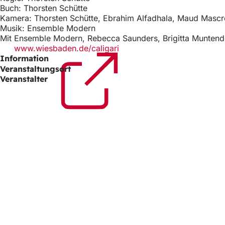
e
h
Buch: Thorsten Schütte
n
Kamera: Thorsten Schütte, Ebrahim Alfadhala, Maud Mascr
h
T
Musik: Ensemble Modern
a
i
Mit Ensemble Modern, Rebecca Saunders, Brigitta Muntend
b
www.wiesbaden.de/caligari
(Öffnet
e
)
Information
in
einem
r
Veranstaltungsort
neuen
Veranstalter
:
Tab)
Fußb
Logo
Wiesba
Lilien
und
Referat
Schriftz
Marktpl
Wiesba
65183 
calig