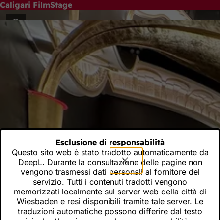
Caligari FilmStage
Vai al contenuto
"... un gioiello tra i cinema tedeschi" Volker Schlöndorff
Esclusione di responsabilità
Questo sito web è stato tradotto automaticamente da
DeepL. Durante la consultazione delle pagine non
vengono trasmessi dati personali al fornitore del
servizio. Tutti i contenuti tradotti vengono
memorizzati localmente sul server web della città di
Wiesbaden e resi disponibili tramite tale server. Le
traduzioni automatiche possono differire dal testo