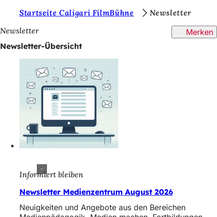
S
Startseite Caligari FilmBühne
Newsletter
Inhalt anspringen
i
Newsletter
Merken
e
Newsletter-Übersicht
b
e
f
i
n
d
e
n
Informiert bleiben
s
Newsletter Medienzentrum August 2026
i
Neuigkeiten und Angebote aus den Bereichen
c