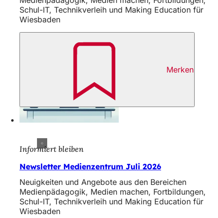
Medienpädagogik, Medien machen, Fortbildungen,
h
Schul-IT, Technikverleih und Making Education für
Wiesbaden
h
i
e
r
Merken
:
Informiert bleiben
Newsletter Medienzentrum Juli 2026
Neuigkeiten und Angebote aus den Bereichen
Medienpädagogik, Medien machen, Fortbildungen,
Schul-IT, Technikverleih und Making Education für
Wiesbaden