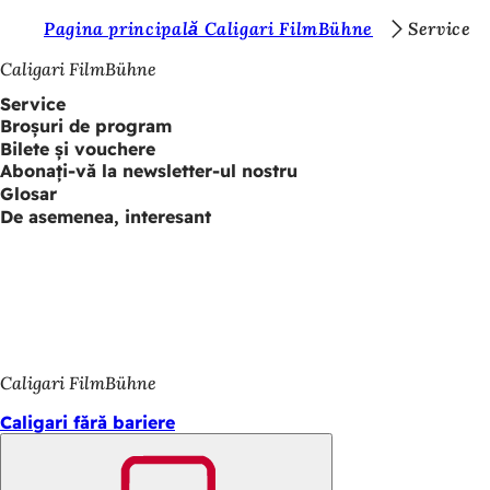
S
Pagina principală Caligari FilmBühne
Service
Salt la conținut
u
Caligari FilmBühne
n
Service
Broșuri de program
t
Bilete și vouchere
e
Abonați-vă la newsletter-ul nostru
Glosar
ț
De asemenea, interesant
i
a
i
c
i
Caligari FilmBühne
:
Caligari fără bariere