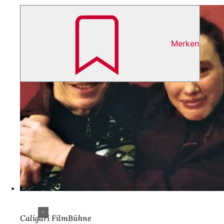
Merken
Caligari FilmBühne