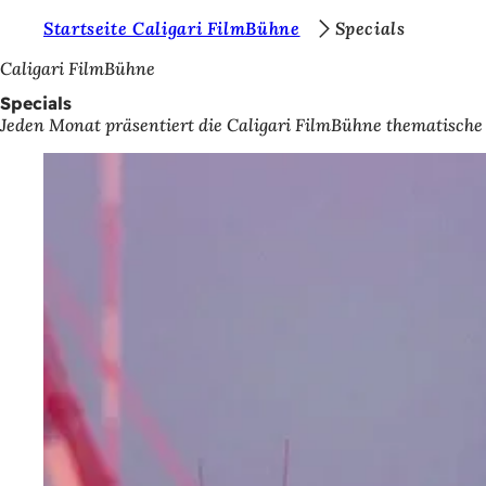
S
Startseite Caligari FilmBühne
Specials
Inhalt anspringen
i
Caligari FilmBühne
e
Specials
Jeden Monat präsentiert die Caligari FilmBühne thematische 
b
e
f
i
n
d
e
n
s
i
c