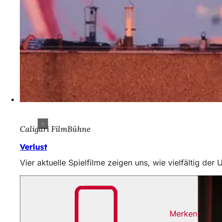
h
h
i
e
r
:
Caligari FilmBühne
Verlust
Vier aktuelle Spielfilme zeigen uns, wie vielfältig de
Merken