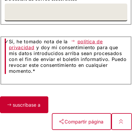
Sí, he tomado nota de la
política de
privacidad
y doy mi consentimiento para que
mis datos introducidos arriba sean procesados
con el fin de enviar el boletín informativo. Puedo
revocar este consentimiento en cualquier
momento.
*
Bitte
suscríbase a
lassen
Sie
dieses
Compartir página
Feld
leer.