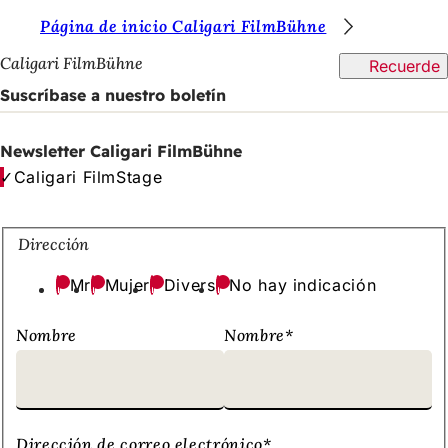
E
Página de inicio Caligari FilmBühne
Saltar al contenido
s
Caligari FilmBühne
Recuerde
t
Suscríbase a nuestro boletín
á
s
Newsletter Caligari FilmBühne
Caligari FilmStage
a
q
u
Dirección
í
Mr
Mujer
Divers
No hay indicación
:
Nombre
Nombre
*
Dirección de correo electrónico
*