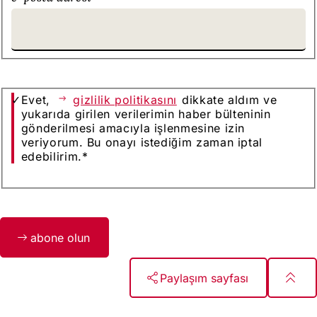
Evet,
gizlilik politikasını
dikkate aldım ve
yukarıda girilen verilerimin haber bülteninin
gönderilmesi amacıyla işlenmesine izin
veriyorum. Bu onayı istediğim zaman iptal
edebilirim.
*
Bitte
abone olun
lassen
Sie
dieses
Paylaşım sayfası
Feld
leer.
Ayak
Wiesbaden