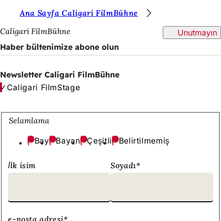
B
Ana Sayfa Caligari FilmBühne
İçeriğe atla
u
Caligari FilmBühne
Unutmayın
r
Haber bültenimize abone olun
a
d
Newsletter Caligari FilmBühne
Caligari FilmStage
a
s
ı
Selamlama
n
Bay
Bayan
Çeşitli
Belirtilmemiş
ı
İlk isim
Soyadı
*
z
:
e-posta adresi
*