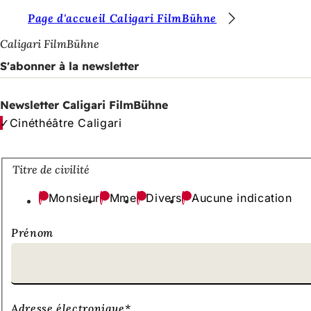
V
Page d'accueil Caligari FilmBühne
Accéder au contenu
o
Caligari FilmBühne
u
S'abonner à la newsletter
s
ê
Newsletter Caligari FilmBühne
Cinéthéâtre Caligari
t
e
s
Titre de civilité
i
Monsieur
Mme
Divers
Aucune indication
c
Prénom
i
:
Adresse électronique
*