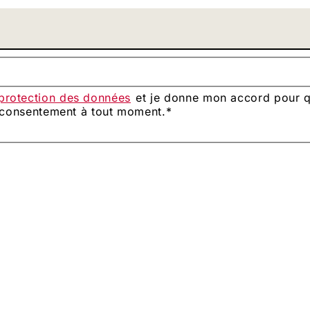
 protection des données
et je donne mon accord pour qu
e consentement à tout moment.
*
t médias/Caligari