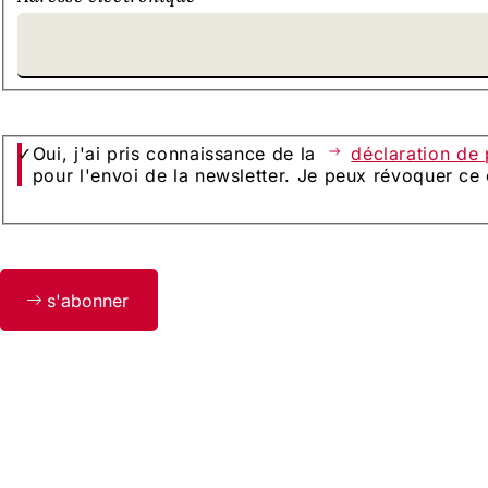
Oui, j'ai pris connaissance de la
déclaration de
pour l'envoi de la newsletter. Je peux révoquer c
Bitte
s'abonner
lassen
Sie
dieses
Feld
leer.
Pied
Logo
de
de
la
page
ville
Département Film e