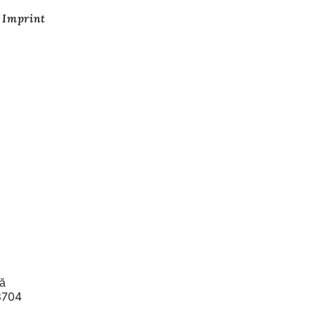
Imprint
lă
23704