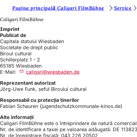
S
Pagina principală Caligari FilmBühne
Service
Salt la conținut
u
Caligari FilmBühne
n
Imprint
Publicat de
t
Capitala statului Wiesbaden
e
Societate de drept public
Biroul cultural
ț
Schillerplatz 1 - 2
i
65185 Wiesbaden
E-Mail:
caligari
wiesbaden
de
a
Reprezentant autorizat
i
Jörg-Uwe Funk, șeful Biroului cultural
c
Responsabil cu protecția tinerilor
i
Fabian Schauren (jugendschutzkommunale-kinos.de)
:
Alte informații
Caligari FilmBühne este o întreprindere de natură comercia
Nr. de identificare a taxei pe valoarea adăugată: DE 1138
Nr. de înregistrare fiscală: 043 226 20502